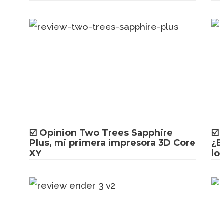
☑️ Opinion Two Trees Sapphire
☑
Plus, mi primera impresora 3D Core
¿
XY
l