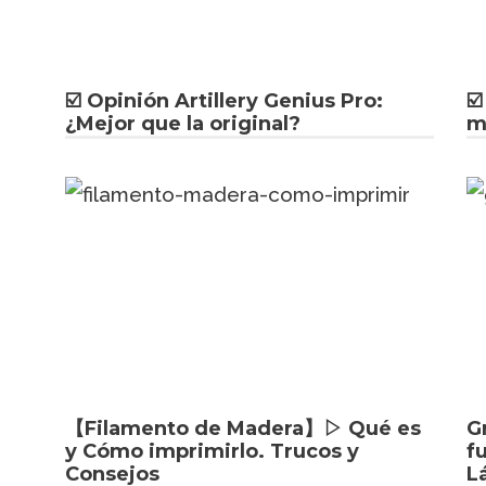
☑️ Opinión Artillery Genius Pro:
☑
¿Mejor que la original?
m
【Filamento de Madera】▷ Qué es
G
y Cómo imprimirlo. Trucos y
f
Consejos
L