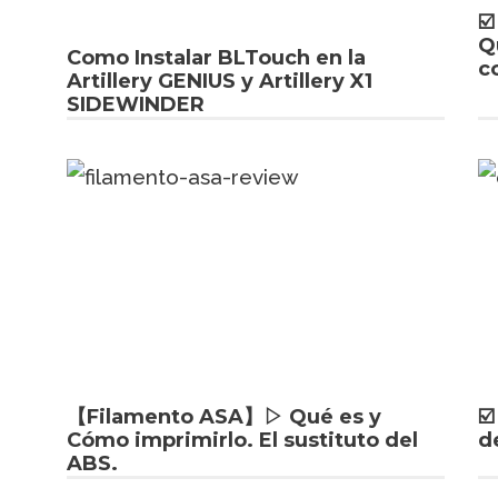
☑
Q
Como Instalar BLTouch en la
c
Artillery GENIUS y Artillery X1
SIDEWINDER
【Filamento ASA】▷ Qué es y
☑
Cómo imprimirlo. El sustituto del
d
ABS.