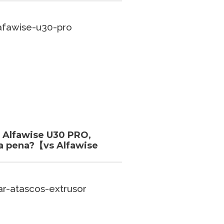
n Alfawise U30 PRO,
a pena?【vs Alfawise