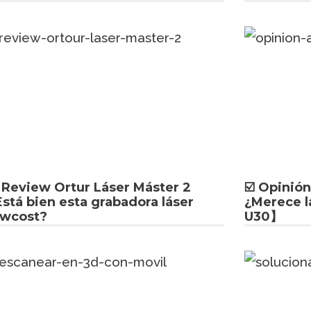
️ Review Ortur Láser Máster 2
☑️ Opinió
Está bien esta grabadora láser
¿Merece l
owcost?
U30】