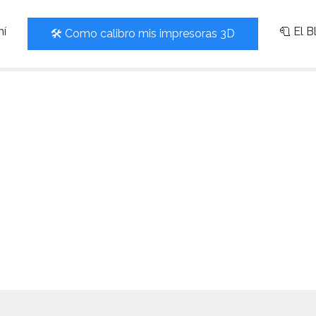
mí
🧻 El 
🛠️ Como calibro mis impresoras 3D