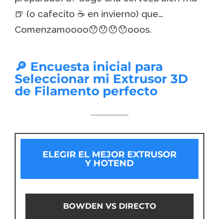
🍺 (o cafecito ☕ en invierno) que…
Comenzamoooo😯😯😯😯ooos.
🔎 Encuesta inicial para
Seleccionar mi Extrusor 3D
de Filamento perfecto
ELEGIR EL MEJOR EXTRUSOR
Y HOTEND
BOWDEN VS DIRECTO