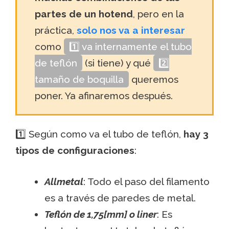
partes de un hotend
, pero en la
práctica,
solo nos va a interesar
como
1️⃣ va internamente el tubo
de teflón
(si tiene) y qué
2️⃣
tamaño de boquilla
queremos
poner. Ya afinaremos después.
1️⃣ Según como va el tubo de teflón,
hay 3
tipos de configuraciones
:
Allmetal
: Todo el paso del filamento
es a través de paredes de metal.
Teflón de 1,75[mm] o liner
: Es