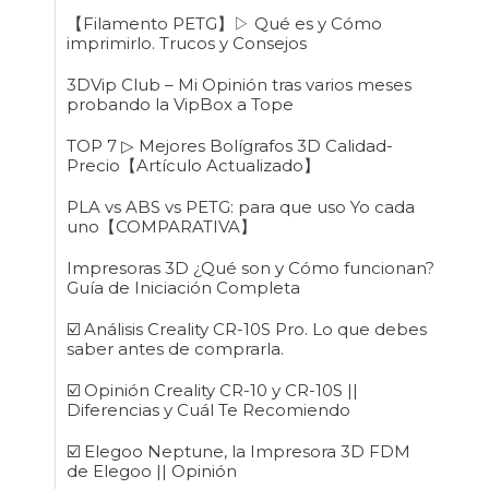
【Filamento PETG】▷ Qué es y Cómo
imprimirlo. Trucos y Consejos
3DVip Club – Mi Opinión tras varios meses
probando la VipBox a Tope
TOP 7 ▷ Mejores Bolígrafos 3D Calidad-
Precio【Artículo Actualizado】
PLA vs ABS vs PETG: para que uso Yo cada
uno【COMPARATIVA】
Impresoras 3D ¿Qué son y Cómo funcionan?
Guía de Iniciación Completa
☑️ Análisis Creality CR-10S Pro. Lo que debes
saber antes de comprarla.
☑️ Opinión Creality CR-10 y CR-10S ||
Diferencias y Cuál Te Recomiendo
☑️ Elegoo Neptune, la Impresora 3D FDM
de Elegoo || Opinión