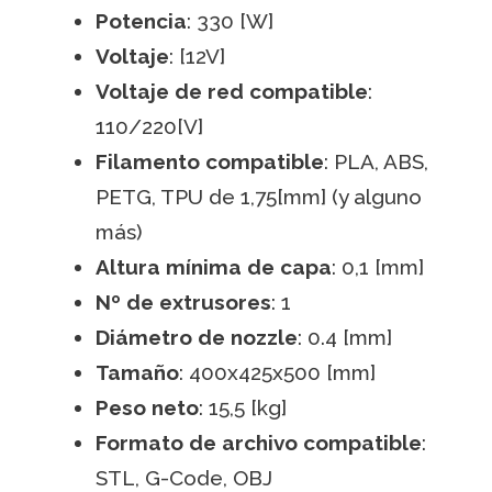
Potencia
: 330 [W]
Voltaje
: [12V]
Voltaje de red compatible
:
110/220[V]
Filamento compatible
: PLA, ABS,
PETG, TPU de 1,75[mm] (y alguno
más)
Altura mínima de capa
: 0,1 [mm]
Nº de extrusores
: 1
Diámetro de nozzle
: 0.4 [mm]
Tamaño
: 400x425x500 [mm]
Peso neto
: 15,5 [kg]
Formato de archivo compatible
:
STL, G-Code, OBJ