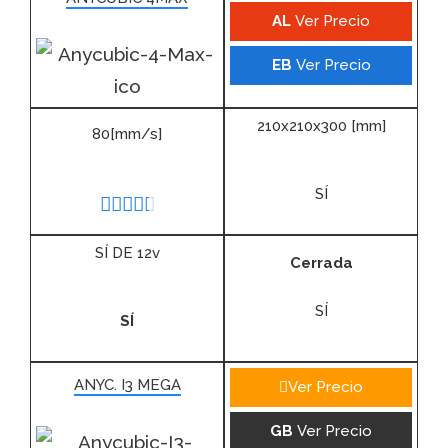
AL
Ver Precio
EB
Ver Precio
210x210x300 [mm]
80[mm/s]
SÍ





SÍ DE 12v
Cerrada
SÍ
SÍ
ANYC. I3 MEGA
Ver Precio
GB
Ver Precio