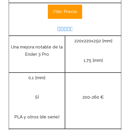
Ver Precio





220x220x250 [mm]
Una mejora notable de la
Ender 3 Pro
1,75 [mm]
0,1 [mm]
SÍ
200-260 €
PLA y otros (de serie)