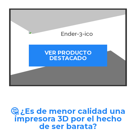
VER PRODUCTO
DESTACADO
🤔 ¿Es de menor calidad una
impresora 3D por el hecho
de ser barata?