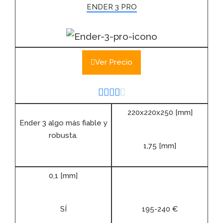
ENDER 3 PRO
Ver Precio





220x220x250 [mm]
Ender 3 algo más fiable y
robusta.
1,75 [mm]
0,1 [mm]
SÍ
195-240 €