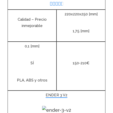





220x220x250 [mm]
Calidad – Precio
inmejorable
1,75 [mm]
0,1 [mm]
SÍ
150-210€
PLA, ABS y otros
ENDER 3 V2