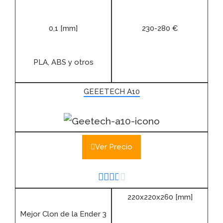
0,1 [mm]
230-280 €
PLA, ABS y otros
GEEETECH A10
Ver Precio





220x220x260 [mm]
Mejor Clon de la Ender 3